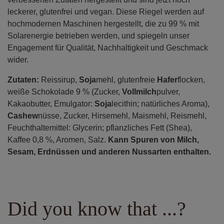
leckerer, glutenfrei und vegan. Diese Riegel werden auf
hochmodernen Maschinen hergestellt, die zu 99 % mit
Solarenergie betrieben werden, und spiegeln unser
Engagement für Qualität, Nachhaltigkeit und Geschmack
wider.
Zutaten:
Reissirup,
Soja
mehl, glutenfreie
Hafer
flocken,
weiße Schokolade 9 % (Zucker,
Vollmilch
pulver,
Kakaobutter, Emulgator:
Soja
lecithin; natürliches Aroma),
Cashew
nüsse, Zucker, Hirsemehl, Maismehl, Reismehl,
Feuchthaltemittel: Glycerin; pflanzliches Fett (Shea),
Kaffee 0,8 %, Aromen, Salz.
Kann Spuren von Milch,
Sesam, Erdnüssen und anderen Nussarten enthalten.
Did you know that ...?