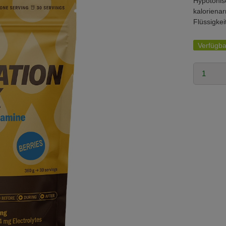
Hypotonis
kalorienar
Flüssigkei
Verfügba