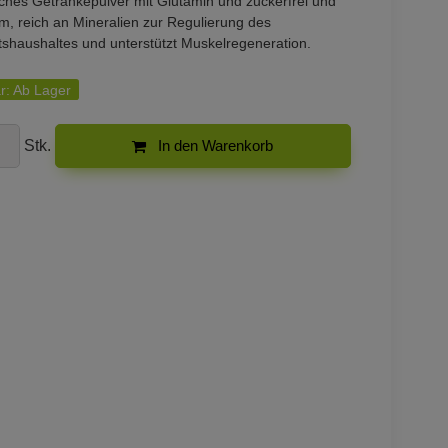
ches Getränkepulver mit Glutamin und zuckerfrei und
m, reich an Mineralien zur Regulierung des
tshaushaltes und unterstützt Muskelregeneration.
r:
Ab Lager
Stk.
In den Warenkorb