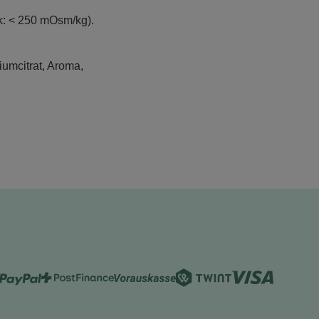
k: < 250 mOsm/kg).
iumcitrat, Aroma,