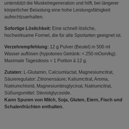
unterstützt die Muskelregeneration und hilft, bei längerer
körperlicher Belastung eine hohe Leistungsfähigkeit
aufrechtzuerhalten.
Sofortige Löslichkeit:
Eine schnell lösliche,
hochwirksame Formel, die für alle Sportarten geeignet ist.
Verzehrempfehlung:
12 g Pulver (Beutel) in 500 ml
Wasser auflösen (hypotones Getränk: < 250 mOsm/kg).
Maximale Tagesdosis = 1 Portion à 12 g.
Zutaten:
L-Glutamin, Calciumlactat, Magnesiumcitrat,
Säureregulator: Zitronensäure; Kaliumcitrat, Aroma,
Natriumchlorid, Magnesiumbisglycinat, Natriumcitrat,
Süßungsmittel: Steviolglycoside.
Kann Spuren von Milch, Soja, Gluten, Eiern, Fisch und
Schalenfrüchten enthalten.