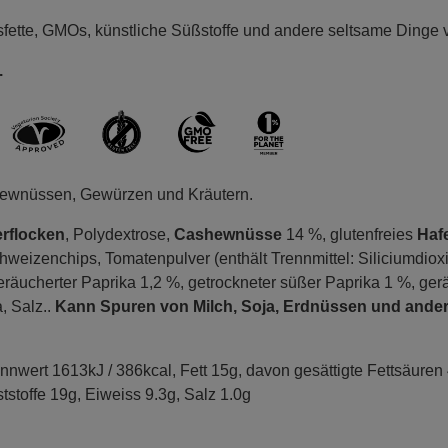
fette, GMOs, künstliche Süßstoffe und andere seltsame Dinge
.
ewnüssen, Gewürzen und Kräutern.
erflocken
, Polydextrose,
Cashewnüsse
14 %, glutenfreies
Haf
hweizenchips, Tomatenpulver (enthält Trennmittel: Siliciumdiox
eräucherter Paprika 1,2 %, getrockneter süßer Paprika 1 %, ger
, Salz..
Kann Spuren von Milch, Soja, Erdnüssen und ande
nnwert 1613kJ / 386kcal, Fett 15g, davon gesättigte Fettsäuren
tstoffe 19g, Eiweiss 9.3g, Salz 1.0g