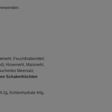
 verwenden.
er
mehl, Feuchthaltemittel:
id), Hirsemehl, Maismehl,
äuchertes Meersalz,
ren Schalenfrüchten
 4.2g, Kohlenhydrate 44g,