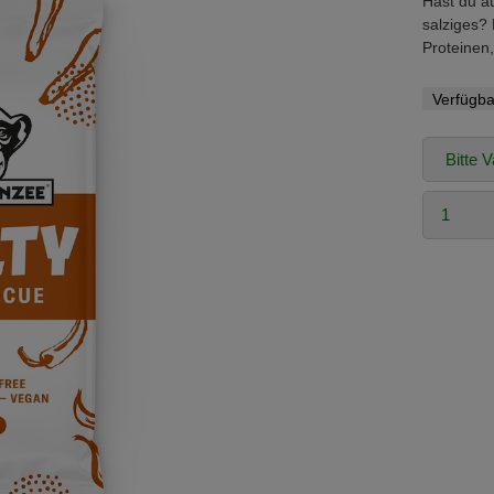
Hast du a
salziges? 
Proteinen,
Verfügba