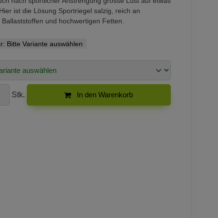
uch nach sportlicher Anstrengung grosse Lust auf etwas
Hier ist die Lösung Sportriegel salzig, reich an
 Ballaststoffen und hochwertigen Fetten.
r:
Bitte Variante auswählen
Stk.
In den Warenkorb