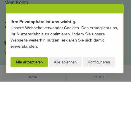
Mein Konto
Ihre Privatsphäre ist uns wichtig.
Zahlungsmittel
Unsere Webseite verwendet Cookies. Das ermöglicht uns,
Ihr Nutzererlebnis zu optimieren. Indem Sie unsere
Webseite weiterhin nutzen, erklären Sie sich damit
einverstanden.
0
Folgen Sie uns in den Social
Menu
CHF 0.00
Medias