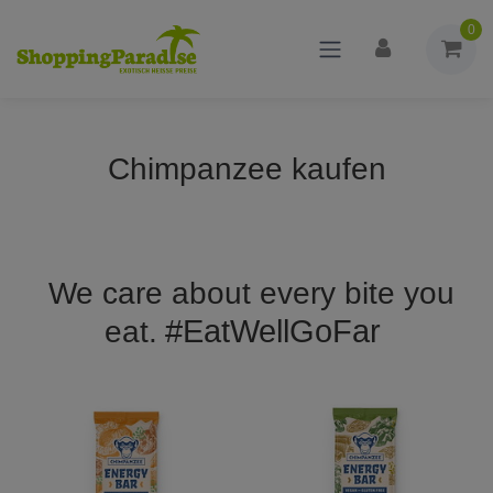
0
Chimpanzee kaufen
We care about every bite you
#EatWellGoFar
eat.