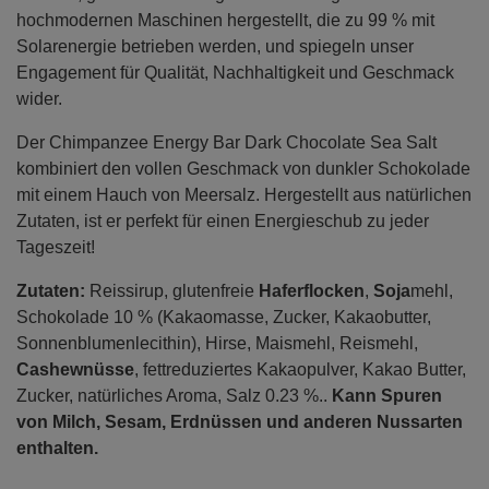
hochmodernen Maschinen hergestellt, die zu 99 % mit
Solarenergie betrieben werden, und spiegeln unser
Engagement für Qualität, Nachhaltigkeit und Geschmack
wider.
Der Chimpanzee Energy Bar Dark Chocolate Sea Salt
kombiniert den vollen Geschmack von dunkler Schokolade
mit einem Hauch von Meersalz. Hergestellt aus natürlichen
Zutaten, ist er perfekt für einen Energieschub zu jeder
Tageszeit!
Zutaten:
Reissirup, glutenfreie
Haferflocken
,
Soja
mehl,
Schokolade 10 % (Kakaomasse, Zucker, Kakaobutter,
Sonnenblumenlecithin), Hirse, Maismehl, Reismehl,
Cashewnüsse
, fettreduziertes Kakaopulver, Kakao Butter,
Zucker, natürliches Aroma, Salz 0.23 %..
Kann Spuren
von Milch, Sesam, Erdnüssen und anderen Nussarten
enthalten.