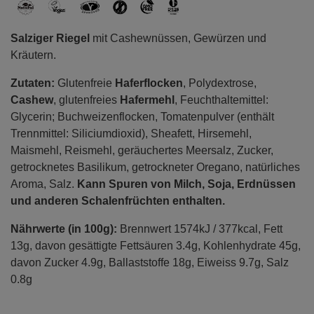
Salziger Riegel
mit Cashewnüssen, Gewürzen und
Kräutern.
Zutaten:
Glutenfreie
Haferflocken
, Polydextrose,
Cashew
, glutenfreies
Hafermehl
, Feuchthaltemittel:
Glycerin; Buchweizenflocken, Tomatenpulver (enthält
Trennmittel: Siliciumdioxid), Sheafett, Hirsemehl,
Maismehl, Reismehl, geräuchertes Meersalz, Zucker,
getrocknetes Basilikum, getrockneter Oregano, natürliches
Aroma, Salz.
Kann Spuren von Milch, Soja, Erdnüssen
und anderen Schalenfrüchten enthalten.
Nährwerte (in 100g):
Brennwert 1574kJ / 377kcal, Fett
13g, davon gesättigte Fettsäuren 3.4g, Kohlenhydrate 45g,
davon Zucker 4.9g, Ballaststoffe 18g, Eiweiss 9.7g, Salz
0.8g