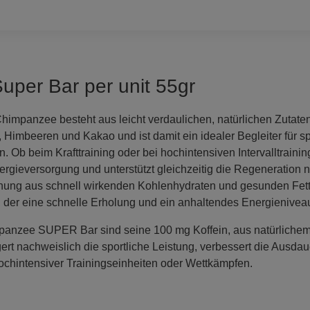
per Bar per unit 55gr
mpanzee besteht aus leicht verdaulichen, natürlichen Zutaten
mbeeren und Kakao und ist damit ein idealer Begleiter für spor
rn. Ob beim Krafttraining oder bei hochintensiven Intervalltrai
nergieversorgung und unterstützt gleichzeitig die Regeneration 
chung aus schnell wirkenden Kohlenhydraten und gesunden Fetten
 der eine schnelle Erholung und ein anhaltendes Energieniveau 
nzee SUPER Bar sind seine 100 mg Koffein, aus natürliche
gert nachweislich die sportliche Leistung, verbessert die Ausdau
ochintensiver Trainingseinheiten oder Wettkämpfen.