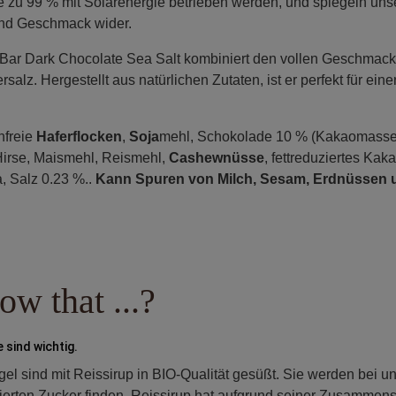
ie zu 99 % mit Solarenergie betrieben werden, und spiegeln un
 und Geschmack wider.
ar Dark Chocolate Sea Salt kombiniert den vollen Geschmack
alz. Hergestellt aus natürlichen Zutaten, ist er perfekt für ei
nfreie
Haferflocken
,
Soja
mehl, Schokolade 10 % (Kakaomasse,
Hirse, Maismehl, Reismehl,
Cashewnüsse
, fettreduziertes Kak
, Salz 0.23 %..
Kann Spuren von Milch, Sesam, Erdnüssen 
w that ...?
 sind wichtig.
 sind mit Reissirup in BIO-Qualität gesüßt. Sie werden bei u
inierten Zucker finden. Reissirup hat aufgrund seiner Zusammen