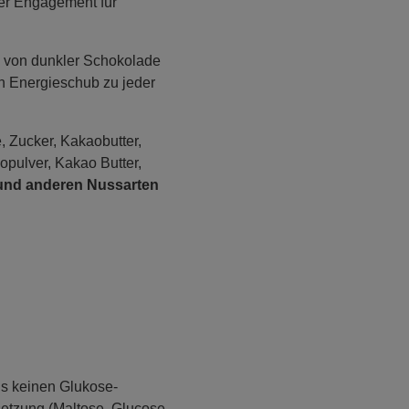
ser Engagement für
 von dunkler Schokolade
nen Energieschub zu jeder
 Zucker, Kakaobutter,
aopulver, Kakao Butter,
und anderen Nussarten
ns keinen Glukose-
setzung (Maltose, Glucose