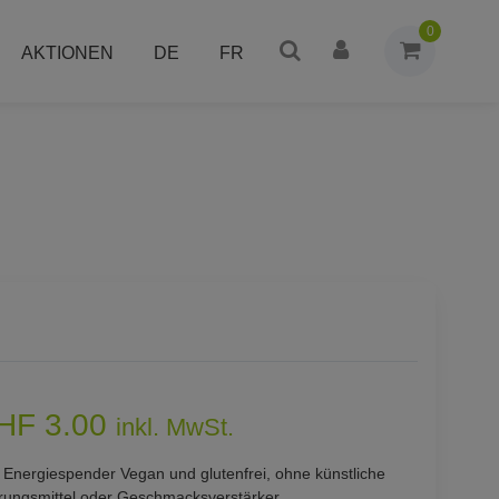
0
AKTIONEN
DE
FR
HF 3.00
inkl. MwSt.
e Energiespender Vegan und glutenfrei, ohne künstliche
rungsmittel oder Geschmacksverstärker