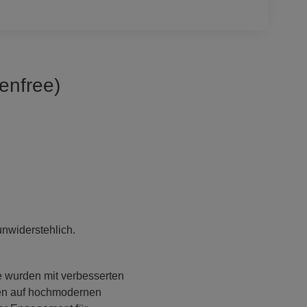
enfree)
unwiderstehlich.
ie wurden mit verbesserten
rden auf hochmodernen