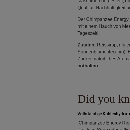
Maschinen hergestellt, d
Qualität, Nachhaltigkeit
Der Chimpanzee Energy B
mit einem Hauch von Meers
Tageszeit!
Zutaten:
Reissirup, glute
Sonnenblumenlecithin), 
Zucker, natürliches Aroma
enthalten.
Did you kno
Vollständige Kohlenhydrate
Chimpanzee Energy Riegel
Fruktose-Sirup oder raff