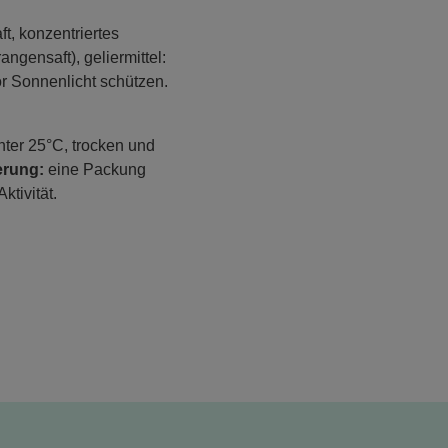
t, konzentriertes
ngensaft), geliermittel:
vor Sonnenlicht schützen.
ter 25°C, trocken und
erung:
eine Packung
tivität.