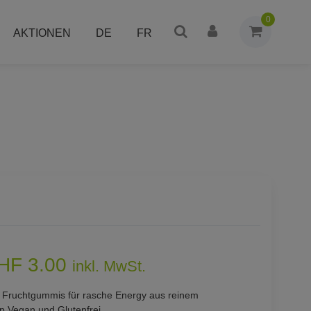
0
AKTIONEN
DE
FR
HF 3.00
inkl. MwSt.
e Fruchtgummis für rasche Energy aus reinem
up Vegan und Glutenfrei