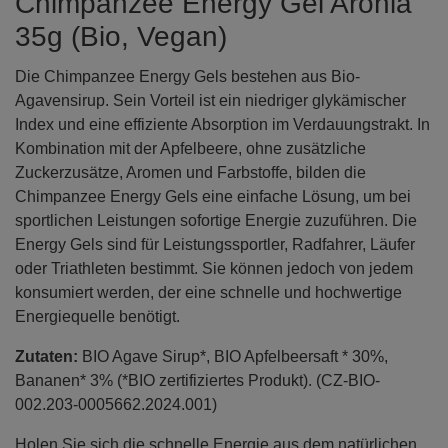
Chimpanzee Energy Gel Aronia
35g (Bio, Vegan)
Die Chimpanzee Energy Gels bestehen aus Bio-
Agavensirup. Sein Vorteil ist ein niedriger glykämischer
Index und eine effiziente Absorption im Verdauungstrakt. In
Kombination mit der Apfelbeere, ohne zusätzliche
Zuckerzusätze, Aromen und Farbstoffe, bilden die
Chimpanzee Energy Gels eine einfache Lösung, um bei
sportlichen Leistungen sofortige Energie zuzuführen. Die
Energy Gels sind für Leistungssportler, Radfahrer, Läufer
oder Triathleten bestimmt. Sie können jedoch von jedem
konsumiert werden, der eine schnelle und hochwertige
Energiequelle benötigt.
Zutaten:
BIO Agave Sirup*, BIO Apfelbeersaft * 30%,
Bananen* 3% (*BIO zertifiziertes Produkt). (CZ-BIO-
002.203-0005662.2024.001)
Holen Sie sich die schnelle Energie aus dem natürlichen