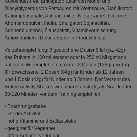
Kokosnuss Fett, Emulgator: Ester von Mono- und
Diacylglycerols von Fettsäuren mit Weinsäure, Stabilisator:
Kaliumphosphate, Antibackmittel: Kieselsäure), Glucose,
Ahornsiruppulver, Inulin, Emulgator: Sojalecithin,
Sonnenblumenöl, Zitruspektin, Vitaminvormischung,
Antioxidantien. (Details Siehe in Produkt Infos)
Verzehrempfehlung: 3 gestrichene Dosierlöffel (ca. 42g)
des Pulvers in 100 ml Wasser oder in 250 ml Mixgetränk
auflösen. Wir empfehlen maximal 3 Dosen (126g) pro Tag
für Erwachsene, 2 Dosen (84g) für Kinder ab 12 Jahren
und 1 Dosis (42g) für Kinder ab 3 Jahren. Der Verzehr des
Before Activity Shakes wird zum Frühstück, als Snack oder
30-120 Minuten vor dem Training empfohlen.
- Ernährungsshake
- vor der Aktivität
- hohe Vitamine und Ballaststoffe
- geeignet für Vegeaner
- 420g Behälter verfügbar