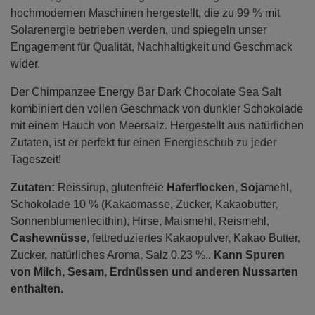
hochmodernen Maschinen hergestellt, die zu 99 % mit
Solarenergie betrieben werden, und spiegeln unser
Engagement für Qualität, Nachhaltigkeit und Geschmack
wider.
Der Chimpanzee Energy Bar Dark Chocolate Sea Salt
kombiniert den vollen Geschmack von dunkler Schokolade
mit einem Hauch von Meersalz. Hergestellt aus natürlichen
Zutaten, ist er perfekt für einen Energieschub zu jeder
Tageszeit!
Zutaten:
Reissirup, glutenfreie
Haferflocken
,
Soja
mehl,
Schokolade 10 % (Kakaomasse, Zucker, Kakaobutter,
Sonnenblumenlecithin), Hirse, Maismehl, Reismehl,
Cashewnüsse
, fettreduziertes Kakaopulver, Kakao Butter,
Zucker, natürliches Aroma, Salz 0.23 %..
Kann Spuren
von Milch, Sesam, Erdnüssen und anderen Nussarten
enthalten.