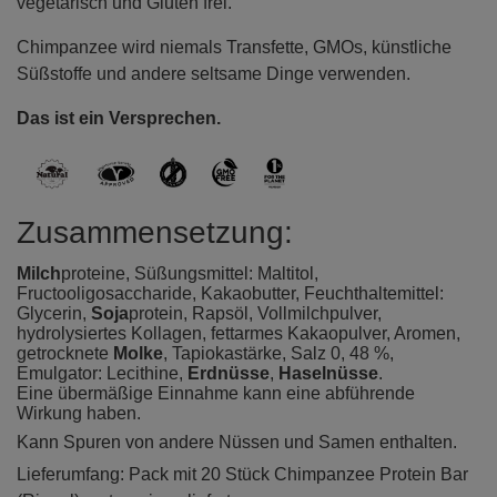
vegetarisch und Gluten frei.
Chimpanzee wird niemals Transfette, GMOs, künstliche
Süßstoffe und andere seltsame Dinge verwenden.
Das ist ein Versprechen.
Zusammensetzung:
Milch
proteine, Süßungsmittel: Maltitol,
Fructooligosaccharide, Kakaobutter, Feuchthaltemittel:
Glycerin,
Soja
protein, Rapsöl, Vollmilchpulver,
hydrolysiertes Kollagen, fettarmes Kakaopulver, Aromen,
getrocknete
Molke
, Tapiokastärke, Salz 0, 48 %,
Emulgator: Lecithine,
Erdnüsse
,
Haselnüsse
.
Eine übermäßige Einnahme kann eine abführende
Wirkung haben.
Kann Spuren von andere Nüssen und Samen enthalten.
Lieferumfang: Pack mit 20 Stück Chimpanzee Protein Bar