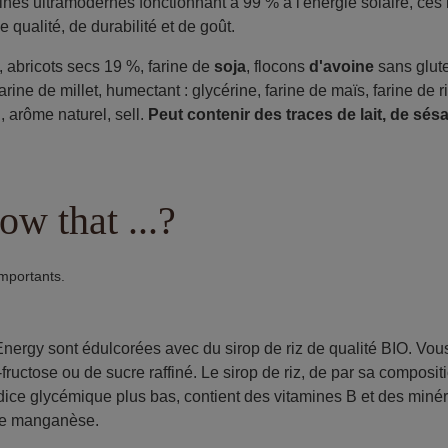
es ultramodernes fonctionnant à 99 % à l'énergie solaire, ces b
qualité, de durabilité et de goût.
z, abricots secs 19 %, farine de
soja
, flocons
d'avoine
sans glute
farine de millet, humectant : glycérine, farine de maïs, farine de ri
, arôme naturel, sell.
Peut contenir des traces de lait, de sés
w that ...?
importants.
ergy sont édulcorées avec du sirop de riz de qualité BIO. Vou
ructose ou de sucre raffiné. Le sirop de riz, de par sa composit
ndice glycémique plus bas, contient des vitamines B et des min
 le manganèse.