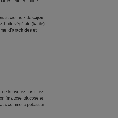
arres reflètent notre
n, sucre, noix de
cajou
,
z, huile végétale (karité),
ame, d'arachides et
s ne trouverez pas chez
ion (maltose, glucose et
éraux comme le potassium,