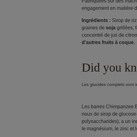
Fabriquées sur des machin
engagement en matière de 
Ingrédients :
Sirop de ri
graines de
soja
grillées, 
concentré de jus de citron
d'autres fruits à coque.
Did you kno
Les glucides complets sont 
Les barres Chimpanzee En
nous de sirop de glucose-f
polysaccharides), a un i
le magnésium, le zinc et