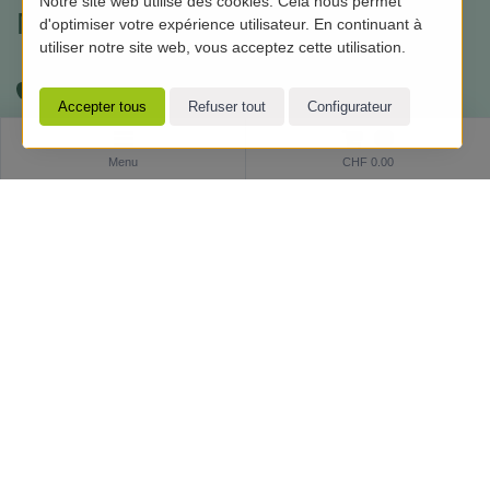
Notre site web utilise des cookies. Cela nous permet
Moyens de paiement
d'optimiser votre expérience utilisateur. En continuant à
utiliser notre site web, vous acceptez cette utilisation.
0
Menu
CHF 0.00
Suivez-nous sur les réseaux
sociaux