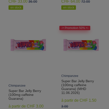
CHF 33.00
CHF 64.00
36.00
72.00
en stock
en stock
-> Promotion 50% <-
Chimpanzee
Super Bar Jelly Berry
(100mg caffeine
Chimpanzee
Guarana) (MHD
Super Bar Jelly Berry
11.06.2026)
(100mg caffeine
Guarana)
à partir de CHF 1.50
à partir de CHF 3.00
3.00