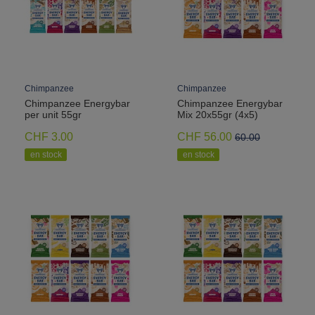
Chimpanzee
Chimpanzee
Chimpanzee Energybar
Chimpanzee Energybar
per unit 55gr
Mix 20x55gr (4x5)
CHF 3.00
CHF 56.00
60.00
en stock
en stock