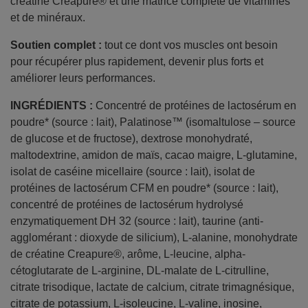
créatine Creapure® et une matrice complète de vitamines
et de minéraux.
Soutien complet :
tout ce dont vos muscles ont besoin
pour récupérer plus rapidement, devenir plus forts et
améliorer leurs performances.
INGRÉDIENTS :
Concentré de protéines de lactosérum en
poudre* (source : lait), Palatinose™ (isomaltulose – source
de glucose et de fructose), dextrose monohydraté,
maltodextrine, amidon de maïs, cacao maigre, L-glutamine,
isolat de caséine micellaire (source : lait), isolat de
protéines de lactosérum CFM en poudre* (source : lait),
concentré de protéines de lactosérum hydrolysé
enzymatiquement DH 32 (source : lait), taurine (anti-
agglomérant : dioxyde de silicium), L-alanine, monohydrate
de créatine Creapure®, arôme, L-leucine, alpha-
cétoglutarate de L-arginine, DL-malate de L-citrulline,
citrate trisodique, lactate de calcium, citrate trimagnésique,
citrate de potassium, L-isoleucine, L-valine, inosine,