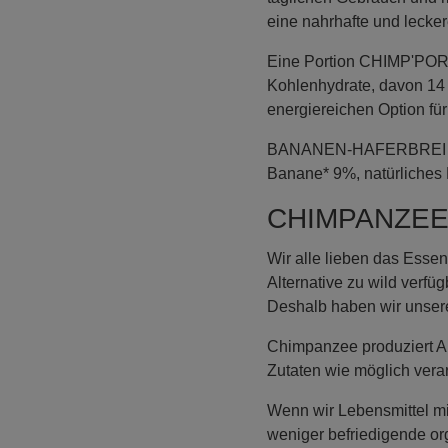
eine nahrhafte und lecke
Eine Portion CHIMP'PORRI
Kohlenhydrate, davon 14 g
energiereichen Option für
BANANEN-HAFERBREI mit F
Banane* 9%, natürliches 
CHIMPANZE
Wir alle lieben das Essen
Alternative zu wild verfü
Deshalb haben wir unsere
Chimpanzee produziert Al
Zutaten wie möglich verar
Wenn wir Lebensmittel mit
weniger befriedigende o