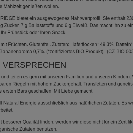
re Mahlzeit genießen wollen.
DGE bietet ein ausgewogenes Nährwertprofil. Sie enthält 230 K
 Zucker, 7 g Ballaststoffe und 6 g Eiweiß. Das macht ihn zu ei
 Ihr Frühstück oder Ihren Snack.
rüchten. Glutenfrei. Zutaten: Haferflocken* 49,3%, Datteln
Bananenaroma 0,7%. (*zertifiziertes BIO-Produkt). (CZ-BIO-00
E VERSPRECHEN
 und teilen es gern mit unseren Familien und unseren Kindern.
gbaren Riegeln mit hohem Zuckergehalt, Transfetten und geneti
 ersten Bars geschaffen. Mit Liebe gemacht
l Natural Energie ausschließlich aus natürlichen Zutaten. Es w
beitet.
 besserer Qualität finden, werden wir diese nicht für ein Zertif
rganische Zutaten benutzen.