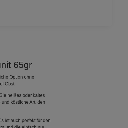
it 65gr
liche Option ohne
el Obst.
Sie heißes oder kaltes
und köstliche Art, den
 ist auch perfekt für den
rn und die einfach nur