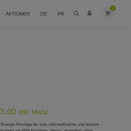
0
AKTIONEN
DE
FR
3.00
inkl. MwSt.
 Energie Porridge für eine nährstoffreiche und leckere
it mehr als 50% Früchten, Vegan, glutenfrei, ohne