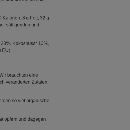
alorien, 8 g Fett, 32 g
ner sättigenden und
* 28%, Kokosnuss* 13%,
3 EU)
 Wir brauchten eine
sch veränderten Zutaten.
erden so viel organische
ikat opfern und dagegen