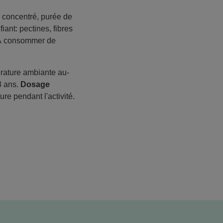
 concentré, purée de
iant: pectines, fibres
. À consommer de
rature ambiante au-
3 ans.
Dosage
e pendant l'activité.