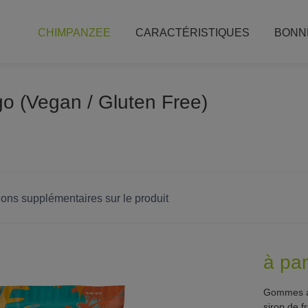
CHIMPANZEE
CARACTÉRISTIQUES
BONN
o (Vegan / Gluten Free)
ions supplémentaires sur le produit
à pa
Gommes au
sirop de f