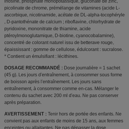
inosine, phosphate monopotassique, gluconate de zinc,
picolinate de chrome, prémélange de vitamines (acide L-
ascorbique, nicotinamide, acétate de DL-alpha-tocophéryle
, D-pantothénate de calcium ; riboflavine, chlorhydrate de
pyridoxine, mononitrate de thiamine, acide
ptéroylmonoglutamique, D-biotine, cyanocobalamine),
concentré de colorant naturel issu de betterave rouge,
épaississant : gomme de cellulose, édulcorant : sucralose.
* Contient un émulsifiant : lécithines.
DOSAGE RECOMMANDÉ :
Dose journalière = 1 sachet
(45 g). Les jours d'entraînement, à consommer sous forme
de boisson après l'entraînement. Les jours sans
entraînement, à consommer comme en-cas. Mélanger le
contenu du sachet avec 200 ml d'eau. Ne pas conserver
après préparation.
AVERTISSEMENT :
Tenir hors de portée des enfants. Ne
convient pas aux enfants de moins de 15 ans, aux femmes
enceintes ou allaitantes. Ne pas dépasser la dose