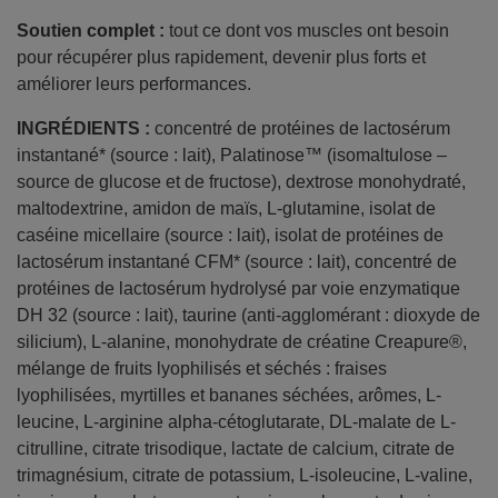
Soutien complet :
tout ce dont vos muscles ont besoin
pour récupérer plus rapidement, devenir plus forts et
améliorer leurs performances.
INGRÉDIENTS :
concentré de protéines de lactosérum
instantané* (source : lait), Palatinose™ (isomaltulose –
source de glucose et de fructose), dextrose monohydraté,
maltodextrine, amidon de maïs, L-glutamine, isolat de
caséine micellaire (source : lait), isolat de protéines de
lactosérum instantané CFM* (source : lait), concentré de
protéines de lactosérum hydrolysé par voie enzymatique
DH 32 (source : lait), taurine (anti-agglomérant : dioxyde de
silicium), L-alanine, monohydrate de créatine Creapure®,
mélange de fruits lyophilisés et séchés : fraises
lyophilisées, myrtilles et bananes séchées, arômes, L-
leucine, L-arginine alpha-cétoglutarate, DL-malate de L-
citrulline, citrate trisodique, lactate de calcium, citrate de
trimagnésium, citrate de potassium, L-isoleucine, L-valine,