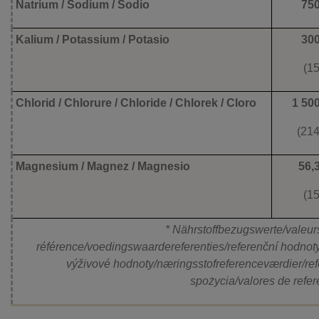
Natrium / Sodium / Sodio
75
Kalium / Potassium / Potasio
30
(1
Chlorid / Chlorure / Chloride / Chlorek / Cloro
1 50
(214
Magnesium / Magnez / Magnesio
56,
(1
* Nährstoffbezugswerte/valeurs
référence/voedingswaardereferenties/referenční hodnoty
výživové hodnoty/næringsstofreferenceværdier/ref
spożycia/valores de refer